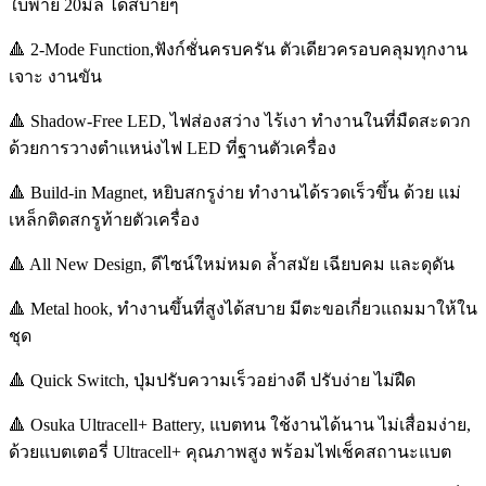
ใบพาย 20มิล ได้สบายๆ
🔺 2-Mode Function,ฟังก์ชั่นครบครัน ตัวเดียวครอบคลุมทุกงาน
เจาะ งานขัน
🔺 Shadow-Free LED, ไฟส่องสว่าง ไร้เงา ทำงานในที่มืดสะดวก
ด้วยการวางตำแหน่งไฟ LED ที่ฐานตัวเครื่อง
🔺 Build-in Magnet, หยิบสกรูง่าย ทำงานได้รวดเร็วขึ้น ด้วย แม่
เหล็กติดสกรูท้ายตัวเครื่อง
🔺 All New Design, ดีไซน์ใหม่หมด ล้ำสมัย เฉียบคม และดุดัน
🔺 Metal hook, ทำงานขึ้นที่สูงได้สบาย มีตะขอเกี่ยวแถมมาให้ใน
ชุด
🔺 Quick Switch, ปุ่มปรับความเร็วอย่างดี ปรับง่าย ไม่ฝืด
🔺 Osuka Ultracell+ Battery, แบตทน ใช้งานได้นาน ไม่เสื่อมง่าย,
ด้วยแบตเตอรี่ Ultracell+ คุณภาพสูง พร้อมไฟเช็คสถานะแบต