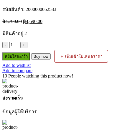
รหัสสินค้า:
2000000052533
Original
Current
฿
4,790.00
฿
4,690.00
price
price
was:
is:
มีสินค้าอยู่ 2
฿4,790.00.
฿4,690.00.
จำนวน
OSUKA
＋ เพิ่มเข้าใบเสนอราคา
หยิบใส่ตะกร้า
Buy now
เซ็ท
Add to wishlist
สว่าน
Add to compare
COMBO
19
People watching this product now!
งาน
มอเตอร์ไซค์
01
OCK160-
ส่งรวดเร็ว
D2M1
ชิ้น
ข้อมูลผู้ให้บริการ