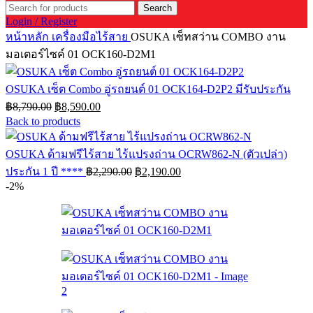
Search
Login / Register
หน้าหลัก
เครื่องมือไร้สาย
OSUKA เซ็ทสว่าน COMBO งาน
มอเตอร์ไซค์ 01 OCK160-D2M1
OSUKA เซ็ต Combo อู่รถยนต์ 01 OCK164-D2P2 มีรับประกัน
Original
Current
฿
8,790.00
฿
8,590.00
price
price
Back to products
was:
is:
฿8,790.00.
฿8,590.00.
OSUKA ด้ามฟรีไร้สาย ไร้แปรงถ่าน OCRW862-N (ตัวเปล่า)
Original
Current
ประกัน 1 ปี ****
฿
2,290.00
฿
2,190.00
price
price
-2%
was:
is:
฿2,290.00.
฿2,190.00.