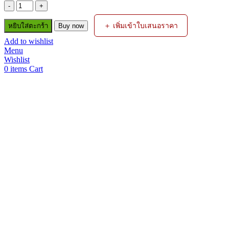
จำนวน
OSUKA
＋ เพิ่มเข้าใบเสนอราคา
หยิบใส่ตะกร้า
Buy now
เซ็ท
Add to wishlist
สว่าน
Menu
COMBO
Wishlist
งาน
0
items
Cart
มอเตอร์ไซค์
01
OCK160-
D2M1
ชิ้น