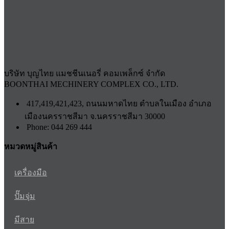
บริษัท บุญไทย แมชชีนเนอรี่ คอมเพล็กซ์ จำกัด
BOONTHAI MECHINERY COMPLEX CO., LTD.
417,419,421,423, ถนนมหาดไทย ตำบลในเมือง อำเภอ
เมืองนครราชสีมา จ.นครราชสีมา 30000
Phone: 044 269 444
หมวดหมู่สินค้า
เครื่องมือ
ปั๊มจุ่ม
มีสาย